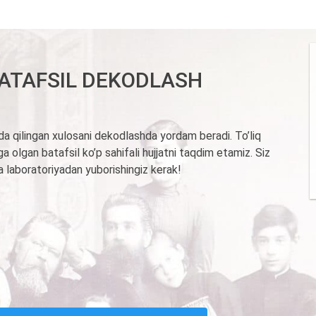
ATAFSIL DEKODLASH
da qilingan xulosani dekodlashda yordam beradi. To’liq
a olgan batafsil ko’p sahifali hujjatni taqdim etamiz. Siz
a laboratoriyadan yuborishingiz kerak!