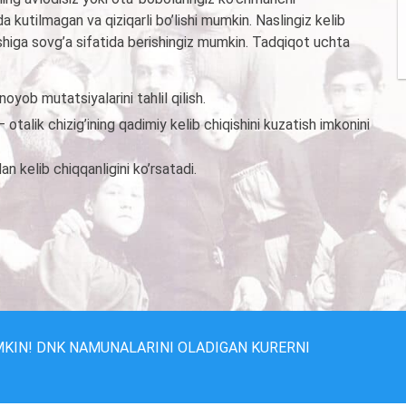
a kutilmagan va qiziqarli bo’lishi mumkin. Naslingiz kelib
ishiga sovg’a sifatida berishingiz mumkin. Tadqiqot uchta
yob mutatsiyalarini tahlil qilish.
— otalik chizig’ining qadimiy kelib chiqishini kuzatish imkonini
an kelib chiqqanligini ko’rsatadi.
MKIN! DNK NAMUNALARINI OLADIGAN KURERNI