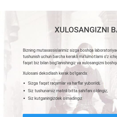
XULOSANGIZNI B
Bizning mutaxassislarimiz sizga boshqa laboratoriya
tushunish uchun barcha kerakli ma’lumotlarni o’z ichig
faqat biz bilan bog’lanishingiz va xulosangizni boshq
Xulosani dekodlash kerak bo’lganda:
Sizga faqat raqamlar va harflar yuborildi;
Siz tushunarsiz matnli bitta sahifani oldingiz;
Siz kutganingizdek olmadingiz.