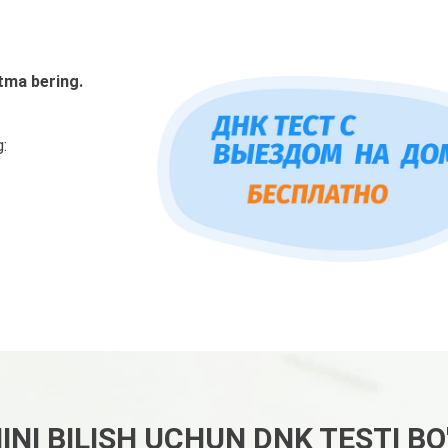
tma bering.
g:
HINI BILISH UCHUN DNK TESTI B