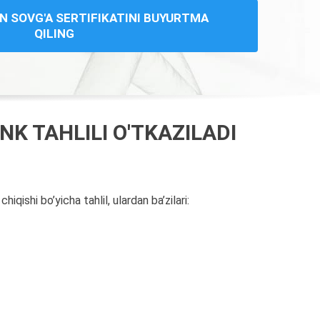
N SOVG'A SERTIFIKATINI BUYURTMA
QILING
K TAHLILI O'TKAZILADI
iqishi bo’yicha tahlil, ulardan ba’zilari: