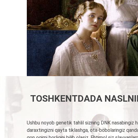
TOSHKENTDADA NASLNING
Ushbu noyob genetik tahlil sizning DNK nasabingiz ha
daraxtingizni qayta tiklashga, ota-bobolaringiz qanda
qon oqimi borligini bilib olasiz. Ehtimol siz slavyanl