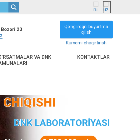
Qo'ng'iroqni buyurtma
 Bozori 23
qilish
uz
Kuryerni chaqirtirish
O’RSATMALAR VA DNK
KONTAKTLAR
AMUNALARI
CHIQISHI
DNK LABORATORİYASI