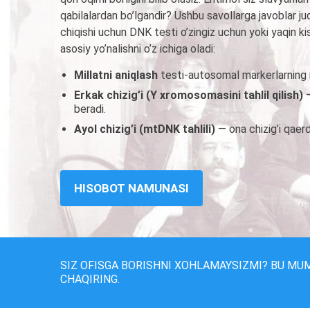
qabilalardan bo’lgandir? Ushbu savollarga javoblar jud
chiqishi uchun DNK testi o’zingiz uchun yoki yaqin k
asosiy yo’nalishni o’z ichiga oladi:
Millatni aniqlash
testi-autosomal markerlarning no
Erkak chizig’i (Y xromosomasini tahlil qilish)
beradi.
Ayol chizig’i (mtDNK tahlili)
— ona chizig’i qaerd
HISOBOT NAMUNASI
SIZ OFISGA BORISHNI XOHLAMAYSIZMI? BU MU
CHAQIRING.