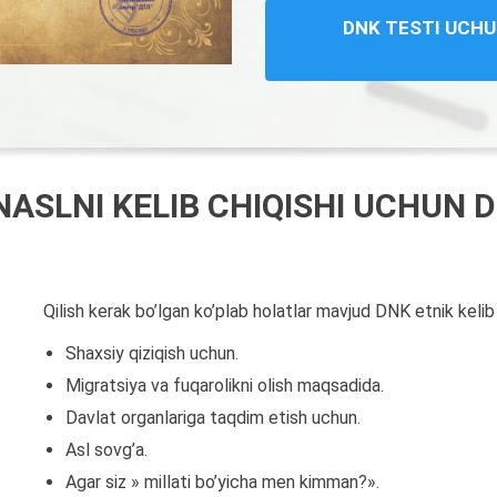
DNK TESTI UCHU
SLNI KELIB CHIQISHI UCHUN DN
Qilish kerak bo’lgan ko’plab holatlar mavjud DNK etnik kelib ch
Shaxsiy qiziqish uchun.
Migratsiya va fuqarolikni olish maqsadida.
Davlat organlariga taqdim etish uchun.
Asl sovg’a.
Agar siz » millati bo’yicha men kimman?».