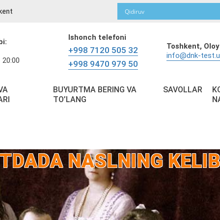
kent
Ishonch telefoni
bi:
Toshkent,
Oloy
+998 7120 505 32
info@dnk-test.
 20:00
+998 9470 979 50
VA
BUYURTMA BERING VA
SAVOLLAR
K
ARI
TO’LANG
N
TDADA NASLNING KELIB 