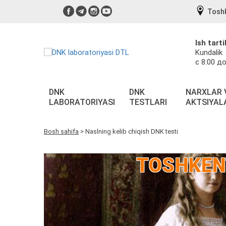
Tosh
Ish tarti
Kundalik
с 8:00 до
DNK
DNK
NARXLAR 
LABORATORIYASI
TESTLARI
AKTSIYAL
Bosh sahifa
>
Naslning kelib chiqish DNK testi
TOSHKEN