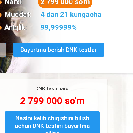
Narxi:
2 799 000 so'm
Muddat:
4 dan 21 kungacha
Aniqlik:
99,99999%
Buyurtma berish DNK testlar
DNK testi narxi
2 799 000 so'm
Naslni kelib chiqishini bilish
uchun DNK testini buyurtma