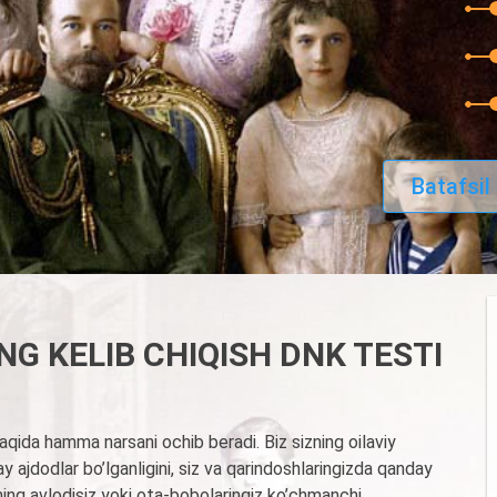
Batafsil
 KELIB CHIQISH DNK TESTI
qida hamma narsani ochib beradi. Biz sizning oilaviy
y ajdodlar bo’lganligini, siz va qarindoshlaringizda qanday
arning avlodisiz yoki ota-bobolaringiz ko’chmanchi