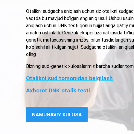
Otalikni sudgacha aniqlash uchun siz otalikni sudgac
vaqtda bu mavjud bo’lgan eng aniq usul. Ushbu usuln
aniqlash uchun DNK testi qonun hujjatlariga qat’iy 
amalga oshiriladi. Genetik ekspertiza natijasida to’li
genetik mutaxassisning imzosi bilan tasdiqlangan sud
ko’p sahifali tikilgan hujjat. Sudgacha otalikni aniqla
oling.
Bizning sud-genetik xulosalarimiz barcha sudlar tomo
Otalikni sud tomonidan belgilash
Axborot DNK otalik testi
NAMUNAVIY XULOSA