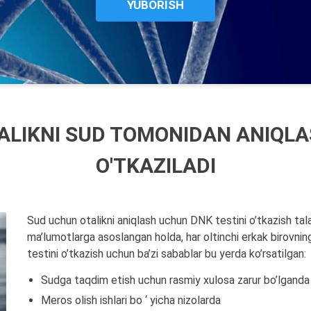
LIKNI SUD TOMONIDAN ANIQLA
O'TKAZILADI
Sud uchun otalikni aniqlash uchun DNK testini o’tkazish tala
ma’lumotlarga asoslangan holda, har oltinchi erkak birovni
testini o’tkazish uchun ba’zi sabablar bu yerda ko’rsatilgan:
Sudga taqdim etish uchun rasmiy xulosa zarur bo’lganda
Meros olish ishlari bo ‘ yicha nizolarda