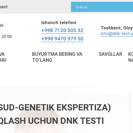
kent
Ishonch telefoni
bi:
Toshkent,
Oloy
+998 7120 505 32
info@dnk-test.
 20:00
+998 9470 979 50
VA
BUYURTMA BERING VA
SAVOLLAR
K
ARI
TO’LANG
N
UD-GENETIK EKSPERTIZA)
QLASH UCHUN DNK TESTI