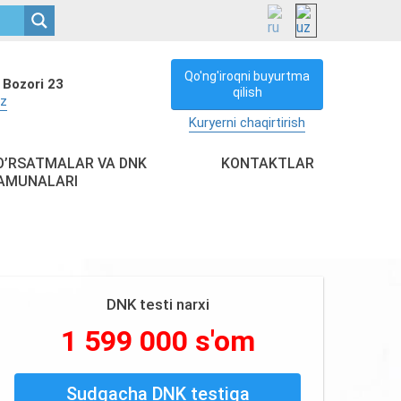
Qo'ng'iroqni buyurtma
 Bozori 23
qilish
uz
Kuryerni chaqirtirish
O’RSATMALAR VA DNK
KONTAKTLAR
AMUNALARI
DNK testi narxi
1 599 000 s'om
Sudgacha DNK testiga