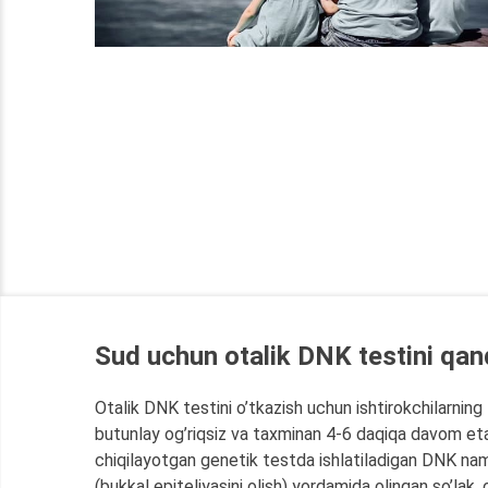
Sud uchun otalik DNK testini qan
Otalik DNK testini o’tkazish uchun ishtirokchilarning
butunlay og’riqsiz va taxminan 4-6 daqiqa davom etad
chiqilayotgan genetik testda ishlatiladigan DNK na
(bukkal epiteliyasini olish) yordamida olingan so’lak,