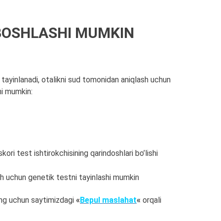
 BOSHLASHI MUMKIN
tayinlanadi, otalikni sud tomonidan aniqlash uchun
shi mumkin:
ori test ishtirokchisining qarindoshlari bo’lishi
ash uchun genetik testni tayinlashi mumkin
ing uchun saytimizdagi
«
Bepul maslahat
«
orqali