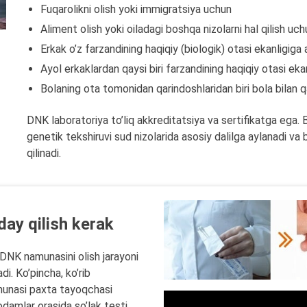
Fuqarolikni olish yoki immigratsiya uchun
Aliment olish yoki oiladagi boshqa nizolarni hal qilish uch
Erkak o’z farzandining haqiqiy (biologik) otasi ekanligig
Ayol erkaklardan qaysi biri farzandining haqiqiy otasi eka
Bolaning ota tomonidan qarindoshlaridan biri bola bilan 
DNK laboratoriya to’liq akkreditatsiya va sertifikatga ega. B
genetik tekshiruvi sud nizolarida asosiy dalilga aylanadi va
qilinadi.
day qilish kerak
 DNK namunasini olish jarayoni
i. Ko’pincha, ko’rib
munasi paxta tayoqchasi
 odamlar orasida so’lak testi