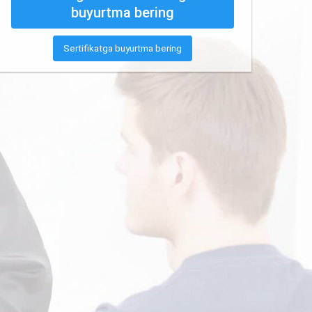
buyurtma bering
Sertifikatga buyurtma bering