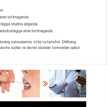
un
a amin bo’lmaganda.
nligiga shubha qilganda.
qarindoshligiga amin bo’lmaganda.
izning xulosalarimiz to’liq va batafsil. DNKning
 barcha sudlar va davlat idoralari tomonidan qabul