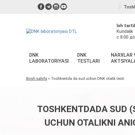
Tosh
Ish tarti
Kundalik
с 8:00 до
DNK
DNK
NARXLAR 
LABORATORIYASI
TESTLARI
AKTSIYAL
Bosh sahifa
>
Toshkentda da sud uchun DNK otalik testi
TOSHKENTDADA SUD (S
UCHUN OTALIKNI ANI