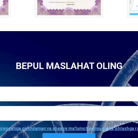
BEPUL MASLAHAT OLING
 siyosatiga qo'shilaman va shaxsiy ma'lumotlarimni qayta ishlashga r