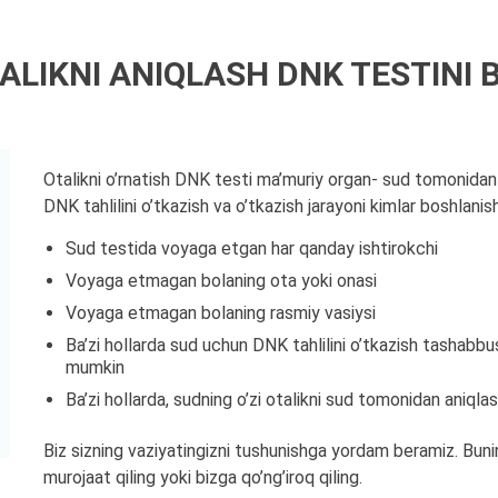
ALIKNI ANIQLASH DNK TESTINI
Otalikni o’rnatish DNK testi ma’muriy organ- sud tomonidan 
DNK tahlilini o’tkazish va o’tkazish jarayoni kimlar boshlani
Sud testida voyaga etgan har qanday ishtirokchi
Voyaga etmagan bolaning ota yoki onasi
Voyaga etmagan bolaning rasmiy vasiysi
Ba’zi hollarda sud uchun DNK tahlilini o’tkazish tashabbusk
mumkin
Ba’zi hollarda, sudning o’zi otalikni sud tomonidan aniql
Biz sizning vaziyatingizni tushunishga yordam beramiz. Bun
murojaat qiling yoki bizga qo’ng’iroq qiling.