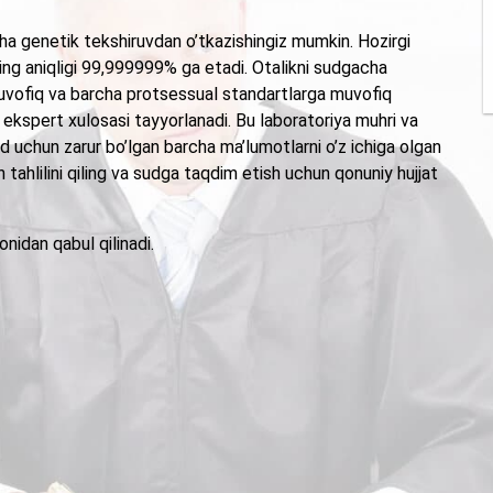
ha genetik tekshiruvdan o’tkazishingiz mumkin. Hozirgi
ing aniqligi 99,999999% ga etadi. Otalikni sudgacha
muvofiq va barcha protsessual standartlarga muvofiq
q ekspert xulosasi tayyorlanadi. Bu laboratoriya muhri va
 uchun zarur bo’lgan barcha ma’lumotlarni o’z ichiga olgan
sh tahlilini qiling va sudga taqdim etish uchun qonuniy hujjat
nidan qabul qilinadi.