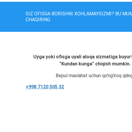
SIZ OFISGA BORISHNI XOHLAMAYSIZMI? BU MU
CHAQIRING.
Uyga yoki ofisga uyali aloqa xizmatiga buyur
"Kundan kunga" chiqish mumkin.
Bepul maslahat uchun qo'ng'iroq qilin
+998 7120 505 32