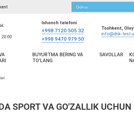
kent
Ishonch telefoni
bi:
Toshkent,
Oloy
+998 7120 505 32
info@dnk-test.
 20:00
+998 9470 979 50
VA
BUYURTMA BERING VA
SAVOLLAR
K
ARI
TO’LANG
N
ari
A SPORT VA GO'ZALLIK UCHUN 