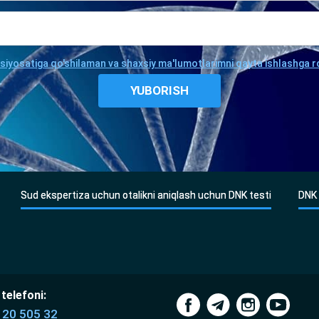
 siyosatiga qo'shilaman va shaxsiy ma'lumotlarimni qayta ishlashga r
Sud ekspertiza uchun otalikni aniqlash uchun DNK testi
DNK 
telefoni:
120 505 32