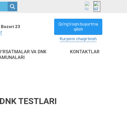
Qo'ng'iroqni buyurtma
 Bozori 23
qilish
uz
Kuryerni chaqirtirish
O’RSATMALAR VA DNK
KONTAKTLAR
AMUNALARI
DNK TESTLARI