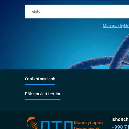
Men maxfiylik
Otalikni aniqlash
DNK narxlari testlar
Ishonch 
+998 7