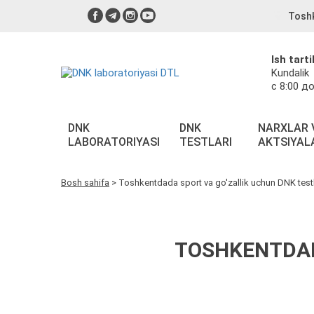
Tosh
Ish tarti
Kundalik
с 8:00 до
DNK
DNK
NARXLAR 
LABORATORIYASI
TESTLARI
AKTSIYAL
Bosh sahifa
>
Toshkentdada sport va go'zallik uchun DNK testl
TOSHKENTDAD