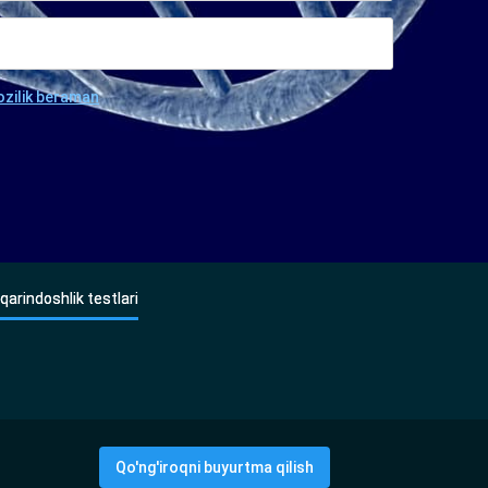
ozilik beraman
qarindoshlik testlari
Qo'ng'iroqni buyurtma qilish