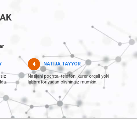
RAK
ar
V
NATIJA TAYYOR
 siz
Natijani pochta, telefon, kurer orqali yoki
lda
laboratoriyadan olishingiz mumkin.