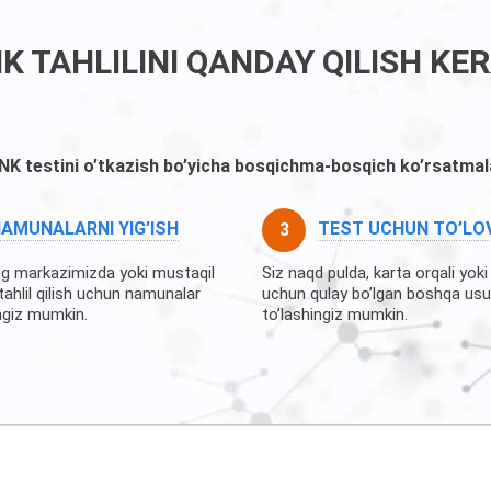
K TAHLILINI QANDAY QILISH KE
NK testini o’tkazish bo’yicha bosqichma-bosqich ko’rsatmal
AMUNALARNI YIG’ISH
TEST UCHUN TO’LO
ng markazimizda yoki mustaqil
Siz naqd pulda, karta orqali yoki
tahlil qilish uchun namunalar
uchun qulay bo’lgan boshqa usu
ngiz mumkin.
to’lashingiz mumkin.