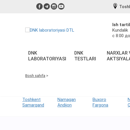
Tosh
Ish tarti
Kundalik
с 8:00 до
DNK
DNK
NARXLAR 
LABORATORIYASI
TESTLARI
AKTSIYAL
Bosh sahifa
>
Toshkent
Namagan
Buxoro
Samarqand
Andijon
Fargona
Q