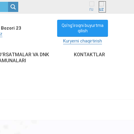
Qo'ng'iroqni buyurtma
 Bozori 23
qilish
uz
Kuryerni chaqirtirish
O’RSATMALAR VA DNK
KONTAKTLAR
AMUNALARI