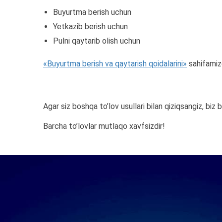
Buyurtma berish uchun
Yetkazib berish uchun
Pulni qaytarib olish uchun
«Buyurtma berish va qaytarish qoidalarini»
sahifamizd
Agar siz boshqa to’lov usullari bilan qiziqsangiz, biz b
Barcha to’lovlar mutlaqo xavfsizdir!