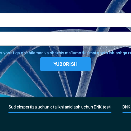
 siyosatiga qo'shilaman va shaxsiy ma'lumotlarimni qayta ishlashga r
Sud ekspertiza uchun otalikni aniqlash uchun DNK testi
DNK 