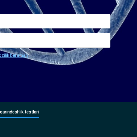
ozilik beraman
qarindoshlik testlari