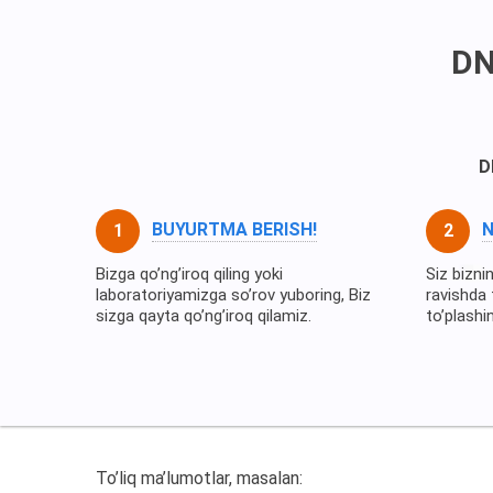
DN
D
BUYURTMA BERISH!
N
Bizga qo’ng’iroq qiling yoki
Siz bizni
laboratoriyamizga so’rov yuboring, Biz
ravishda 
sizga qayta qo’ng’iroq qilamiz.
to’plashi
To’liq ma’lumotlar, masalan: