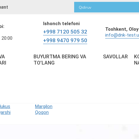
kent
Ishonch telefoni
bi:
Toshkent,
Oloy
+998 7120 505 32
info@dnk-test.
 20:00
+998 9470 979 50
VA
BUYURTMA BERING VA
SAVOLLAR
K
ARI
TO’LANG
N
Nukus
Margilon
arshi
Qoqon