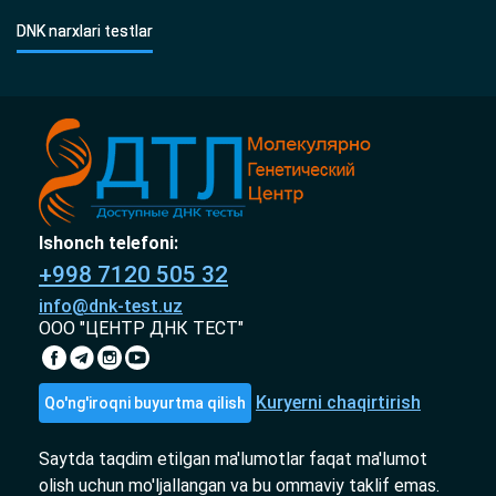
DNK narxlari testlar
Ishonch telefoni:
+998 7120 505 32
info@dnk-test.uz
ООО "ЦЕНТР ДНК ТЕСТ"
Kuryerni chaqirtirish
Qo'ng'iroqni buyurtma qilish
Saytda taqdim etilgan ma'lumotlar faqat ma'lumot
olish uchun mo'ljallangan va bu ommaviy taklif emas.