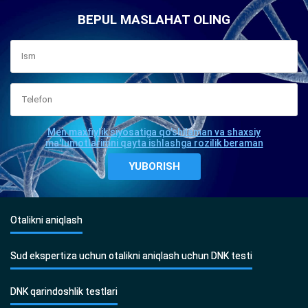
BEPUL MASLAHAT OLING
Men maxfiylik siyosatiga qo'shilaman va shaxsiy
ma'lumotlarimni qayta ishlashga rozilik beraman
Otalikni aniqlash
Sud ekspertiza uchun otalikni aniqlash uchun DNK testi
DNK qarindoshlik testlari