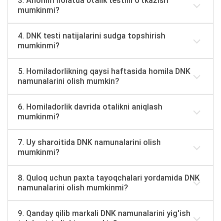
3. Anonim holatda otalik testini o'tkazish
mumkinmi?
4. DNK testi natijalarini sudga topshirish
mumkinmi?
5. Homiladorlikning qaysi haftasida homila DNK
namunalarini olish mumkin?
6. Homiladorlik davrida otalikni aniqlash
mumkinmi?
7. Uy sharoitida DNK namunalarini olish
mumkinmi?
8. Quloq uchun paxta tayoqchalari yordamida DNK
namunalarini olish mumkinmi?
9. Qanday qilib markali DNK namunalarini yig'ish