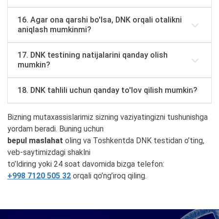
16. Agar ona qarshi bo'lsa, DNK orqali otalikni
aniqlash mumkinmi?
17. DNK testining natijalarini qanday olish
mumkin?
18. DNK tahlili uchun qanday to'lov qilish mumkin?
Bizning mutaxassislarimiz sizning vaziyatingizni tushunishga
yordam beradi. Buning uchun
bepul maslahat
oling va Toshkentda DNK testidan o’ting,
veb-saytimizdagi shaklni
to’ldiring yoki 24 soat davomida bizga telefon:
+998 7120 505 32
orqali qo’ng’iroq qiling.