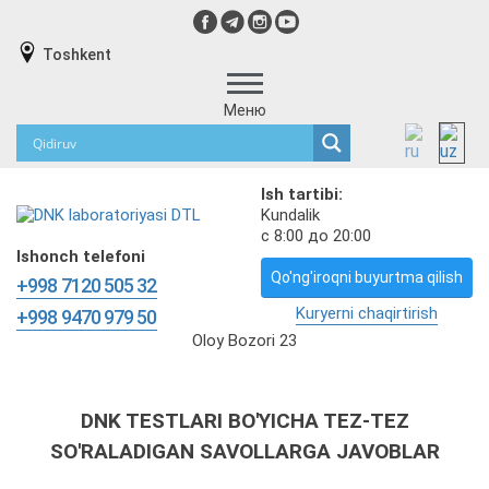
Toshkent
Меню
Ish tartibi:
Kundalik
с 8:00 до 20:00
Ishonch telefoni
Qo'ng'iroqni buyurtma qilish
+998 7120 505 32
Kuryerni chaqirtirish
+998 9470 979 50
Oloy Bozori 23
DNK TESTLARI BO'YICHA TEZ-TEZ
SO'RALADIGAN SAVOLLARGA JAVOBLAR