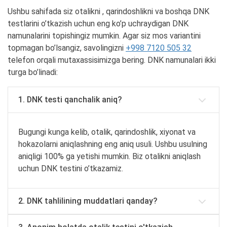
Ushbu sahifada siz otalikni , qarindoshlikni va boshqa DNK
testlarini o’tkazish uchun eng ko’p uchraydigan DNK
namunalarini topishingiz mumkin. Agar siz mos variantini
topmagan bo’lsangiz, savolingizni
+998 7120 505 32
telefon orqali mutaxassisimizga bering. DNK namunalari ikki
turga bo’linadi:
1. DNK testi qanchalik aniq?
Bugungi kunga kelib, otalik, qarindoshlik, xiyonat va
hokazolarni aniqlashning eng aniq usuli. Ushbu usulning
aniqligi 100% ga yetishi mumkin. Biz otalikni aniqlash
uchun DNK testini o’tkazamiz.
2. DNK tahlilining muddatlari qanday?