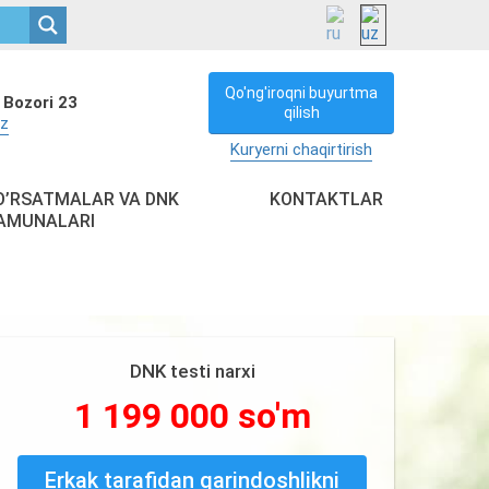
Qo'ng'iroqni buyurtma
 Bozori 23
qilish
uz
Kuryerni chaqirtirish
O’RSATMALAR VA DNK
KONTAKTLAR
AMUNALARI
DNK testi narxi
1 199 000 so'm
Erkak tarafidan qarindoshlikni