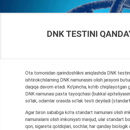
DNK TESTINI QANDAY
Ota tomonidan qarindoshlikni aniqlashda DNK testini
ishtirokchilarning DNK namunasini olish jarayoni butu
daqiqa davom etadi. Ko’pincha, ko’rib chiqilayotgan 
DNK namunasi paxta tayoqchasi (bukkal epiteliyasini
so’lak, odamlar orasida so’lak testi deyiladi (standar
Agar biron sababga ko’ra standart namunani olish im
namunalarni olish imkoniyati mavjud, ular standart b
qon, sigareta qoldiqlari, sochlar, har qanday biologik 