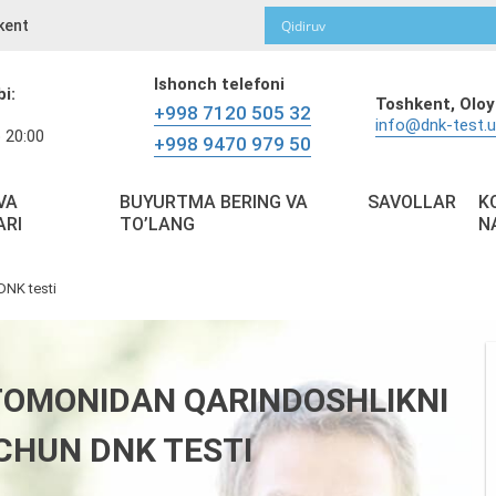
kent
Ishonch telefoni
bi:
Toshkent,
Oloy
+998 7120 505 32
info@dnk-test.
 20:00
+998 9470 979 50
VA
BUYURTMA BERING VA
SAVOLLAR
K
ARI
TO’LANG
N
DNK testi
OMONIDAN QARINDOSHLIKNI
CHUN DNK TESTI