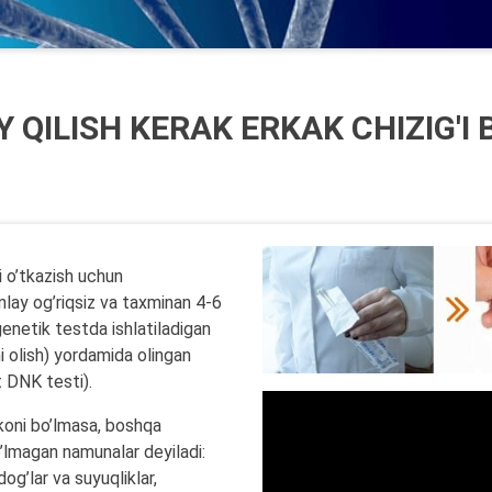
 QILISH KERAK ERKAK CHIZIG'I
 o’tkazish uchun
nlay og’riqsiz va taxminan 4-6
genetik testda ishlatiladigan
 olish) yordamida olingan
t DNK testi).
koni bo’lmasa, boshqa
o’lmagan namunalar deyiladi:
dog’lar va suyuqliklar,