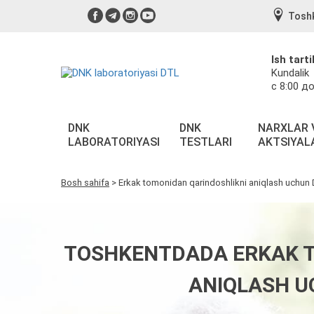
Tosh
Ish tarti
Kundalik
с 8:00 до
DNK
DNK
NARXLAR 
LABORATORIYASI
TESTLARI
AKTSIYAL
Bosh sahifa
>
Erkak tomonidan qarindoshlikni aniqlash uchun 
TOSHKENTDADA ERKAK T
ANIQLASH U