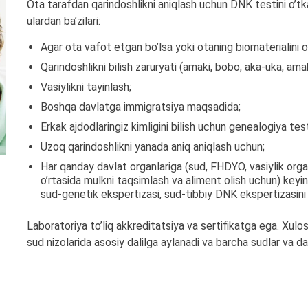
Ota tarafdan qarindoshlikni aniqlash uchun DNK testini o’tka
ulardan ba’zilari:
Agar ota vafot etgan bo’lsa yoki otaning biomaterialini oli
Qarindoshlikni bilish zaruryati (amaki, bobo, aka-uka, am
Vasiylikni tayinlash;
Boshqa davlatga immigratsiya maqsadida;
Erkak ajdodlaringiz kimligini bilish uchun genealogiya test
Uzoq qarindoshlikni yanada aniq aniqlash uchun;
Har qanday davlat organlariga (sud, FHDYO, vasiylik organl
o’rtasida mulkni taqsimlash va aliment olish uchun) keyin
sud-genetik ekspertizasi, sud-tibbiy DNK ekspertizasini o
Laboratoriya to’liq akkreditatsiya va sertifikatga ega. Xulos
sud nizolarida asosiy dalilga aylanadi va barcha sudlar va da