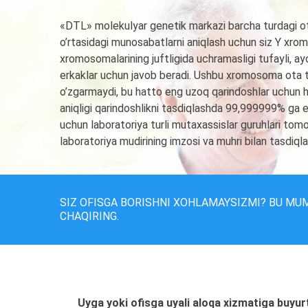
«DTL» molekulyar genetik markazi barcha turdagi otal
o’rtasidagi munosabatlarni aniqlash uchun siz Y xro
xromosomalarining juftligida uchramasligi tufayli, ayo
erkaklar uchun javob beradi. Ushbu xromosoma ota ta
o’zgarmaydi, bu hatto eng uzoq qarindoshlar uchun h
aniqligi qarindoshlikni tasdiqlashda 99,999999% ga et
uchun laboratoriya turli mutaxassislar guruhlari tomoni
laboratoriya mudirining imzosi va muhri bilan tasdiqla
SIZ OFISGA BORISHNI XOHLAMAYSIZMI? BU MU
CHAQIRING.
Uyga yoki ofisga uyali aloqa xizmatiga buyur