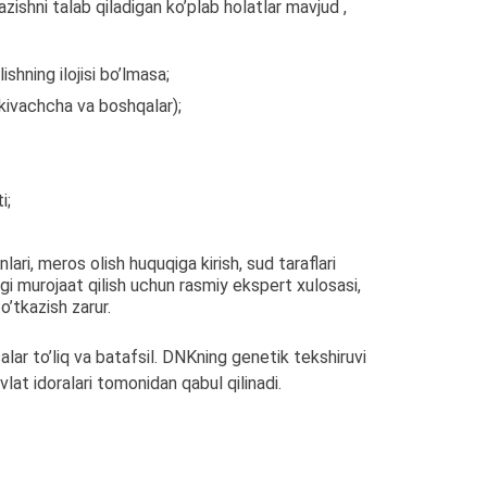
zishni talab qiladigan ko’plab holatlar mavjud ,
shning ilojisi bo’lmasa;
akivachcha va boshqalar);
i;
ari, meros olish huquqiga kirish, sud taraflari
gi murojaat qilish uchun rasmiy ekspert xulosasi,
’tkazish zarur.
alar to’liq va batafsil. DNKning genetik tekshiruvi
vlat idoralari tomonidan qabul qilinadi.