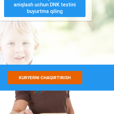
aniqlash uchun DNK testini
buyurtma qiling
KURYERNI CHAQIRTIRISH