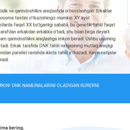
ik va qarindoshlikni aniqlashda ixtisoslashgan. Erkaklar
mosoma testini o’tkazishingiz mumkin. XY ayol
llarda faqat XX bo’lganligi sababli, bu genetik tahlil faqat
rafdan erkakdan erkakka o’tadi, shu bilan birga deyarli
am qarindoshlikni aniqlashga imkon beradi. Ushbu usulning
adi. Erkak tarafida DNK tahlil natijasining mutlaq aniqligi
dan parallel ravishda ikkita tahlil o’tkazadi. Keyin natijalar
nadi.
MKIN! DNK NAMUNALARINI OLADIGAN KURERNI
tma bering.