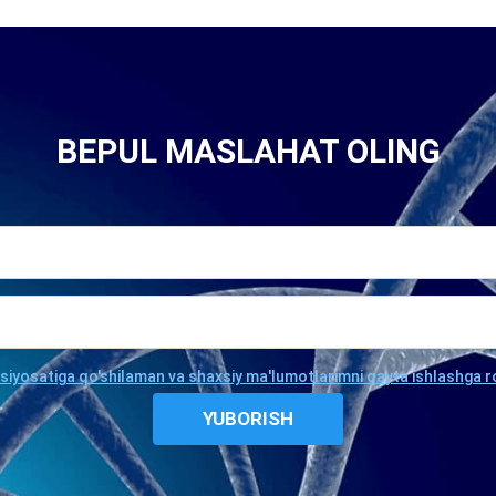
BEPUL MASLAHAT OLING
 siyosatiga qo'shilaman va shaxsiy ma'lumotlarimni qayta ishlashga r