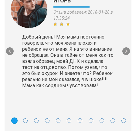
ИГОРЬ
Отзыв добавлен: 2018-01-28 в
17:35:24
Добрый день! Моя мама постоянно
говорила, что моя жена плохая и
ребенок не от меня. Я на это внимание
не обращал. Она в тайне от меня как-то
взяла образец моей ДНК и сделала
тест на отцовство. Потом узнал, что
это был окурок. И знаете что? Ребенок
реально не мой оказался, я в шоке!!!!
Мама как сердцем чувствовала!