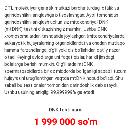
DTL molekulyar genetik markazi barcha turdagi otalik va
qarindoshlikni aniqlashga ixtisoslashgan. Ayol tomonidan
qarindoshlikni aniqlash uchun siz mitoxondriyal DNK
(mtDNK) testini o’tkazishingiz mumkin. Ushbu DNK
xromosomalardan tashqarida joylashgan (mitoxondriyalarda,
eukaryotik hujayralarning organoidlarida) va onadan mutlaqo
hamma farzandlariga, o’g’il yoki qiz bo’lishidan qat’iy nazar
o’tadi.Keyingi avlodlarga uni faqat qizlar, har xil jinsdagi
bolalarga berishi mumkin. Oʻgʻillarda mtDNK
spermatozoidlarda bir oz miqdorda boʻlganligi sababli tuxum
hujayrasini urugʻlantirgan vaqtda mtDNK nobud bo’ladi. Shu
sabali bu test onalar tomonidan qarindoshlik deb ataydi.
Ushbu usulning aniqligi 99,999999% ga etadi.
DNK testi narxi
1 999 000 so'm