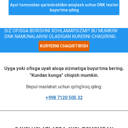
Ayol tomonidan qarindoshlikni aniqlash uchun DNK testini
buyurtma qiling
SIZ OFISGA BORISHNI XOHLAMAYSIZMI? BU MUMKIN!
DNK NAMUNALARINI OLADIGAN KURERNI CHAQIRING.
KURYERNI CHAQIRTIRISH
Uyga yoki ofisga uyali aloqa xizmatiga buyurtma bering.
"Kundan kunga" chiqish mumkin.
Bepul maslahat uchun qo'ng'iroq qiling:
+998 7120 505 32