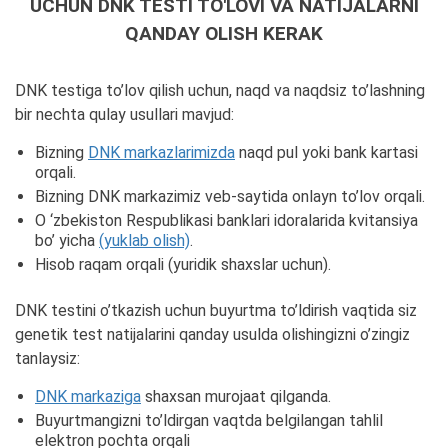
UCHUN DNK TESTI TO'LOVI VA NATIJALARNI
QANDAY OLISH KERAK
DNK testiga to’lov qilish uchun, naqd va naqdsiz to’lashning
bir nechta qulay usullari mavjud:
Bizning
DNK markazlarimizda
naqd pul yoki bank kartasi
orqali.
Bizning DNK markazimiz veb-saytida onlayn to’lov orqali.
O ‘zbekiston Respublikasi banklari idoralarida kvitansiya
bo’ yicha
(yuklab olish)
.
Hisob raqam orqali (yuridik shaxslar uchun).
DNK testini o’tkazish uchun buyurtma to’ldirish vaqtida siz
genetik test natijalarini qanday usulda olishingizni o’zingiz
tanlaysiz:
DNK markaziga
shaxsan murojaat qilganda.
Buyurtmangizni to’ldirgan vaqtda belgilangan tahlil
elektron pochta orqali