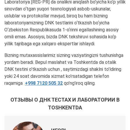
Laboratoriya [REG-PR] da onalikni aniqlash bo’yicha ko‘p yillik
sinovdan o‘tgan yuqori texnologiyali asbob-uskunalar,
uslublar va protokollar mavjud, biroq bu ham bizning
laboratoriyamizning DNK testlarini o‘tkazish bo‘yicha
O‘zbekiston Respublikasuda 1-o‘rinni egallashining asosiy
omili emas. Asosiysi, bizda DNK tekshiruvi sohasida ko‘p
yillik tajribaga ega xalqaro ekspertlar ishlaydi.
Bizning mutaxassislarimiz sizning vaziyatingizni tushunishga
yordam beradi. Bepul maslahat va Toshkentda da otalik
DNK testini o’tkazish uchun , saytimizdagi shaklni to’ldiring
yoki 24 soat davomida xizmat ko’rsatadigan telefon
raqamiga
+998 7120 505 32
qo’ng’iroq qiling.
ОТЗЫВЫ О ДНК ТЕСТАХ И ЛАБОРАТОРИИ В
TOSHKENTDA