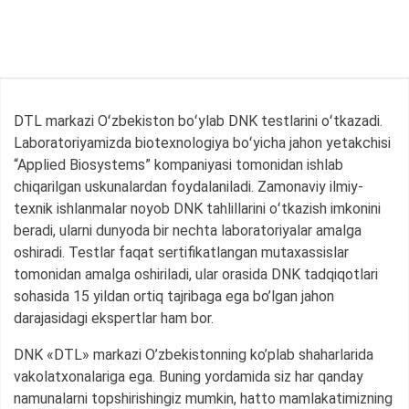
DTL markazi Oʻzbekiston boʻylab DNK testlarini oʻtkazadi.
Laboratoriyamizda biotexnologiya boʻyicha jahon yetakchisi
“Applied Biosystems” kompaniyasi tomonidan ishlab
chiqarilgan uskunalardan foydalaniladi. Zamonaviy ilmiy-
texnik ishlanmalar noyob DNK tahlillarini oʻtkazish imkonini
beradi, ularni dunyoda bir nechta laboratoriyalar amalga
oshiradi. Testlar faqat sertifikatlangan mutaxassislar
tomonidan amalga oshiriladi, ular orasida DNK tadqiqotlari
sohasida 15 yildan ortiq tajribaga ega bo’lgan jahon
darajasidagi ekspertlar ham bor.
DNK «DTL» markazi O’zbekistonning ko’plab shaharlarida
vakolatxonalariga ega. Buning yordamida siz har qanday
namunalarni topshirishingiz mumkin, hatto mamlakatimizning