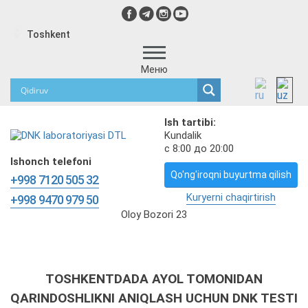
Toshkent
Меню
Ish tartibi:
Kundalik
с 8:00 до 20:00
Ishonch telefoni
Qo'ng'iroqni buyurtma qilish
+998 7120 505 32
Kuryerni chaqirtirish
+998 9470 979 50
Oloy Bozori 23
TOSHKENTDADA AYOL TOMONIDAN
QARINDOSHLIKNI ANIQLASH UCHUN DNK TESTI