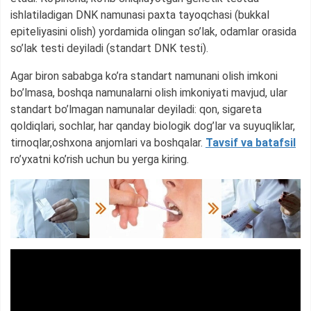
ishlatiladigan DNK namunasi paxta tayoqchasi (bukkal
epiteliyasini olish) yordamida olingan so’lak, odamlar orasida
so’lak testi deyiladi (standart DNK testi).
Agar biron sababga ko’ra standart namunani olish imkoni
bo’lmasa, boshqa namunalarni olish imkoniyati mavjud, ular
standart bo’lmagan namunalar deyiladi: qon, sigareta
qoldiqlari, sochlar, har qanday biologik dog’lar va suyuqliklar,
tirnoqlar,oshxona anjomlari va boshqalar.
Tavsif va batafsil
ro’yxatni ko’rish uchun bu yerga kiring.