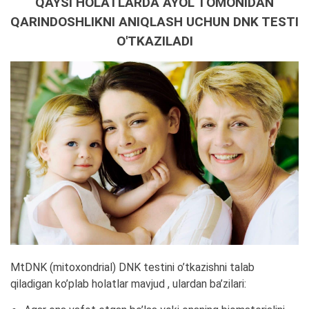
QAYSI HOLATLARDA AYOL TOMONIDAN
QARINDOSHLIKNI ANIQLASH UCHUN DNK TESTI
O'TKAZILADI
MtDNK (mitoxondrial) DNK testini o’tkazishni talab
qiladigan ko’plab holatlar mavjud , ulardan ba’zilari: