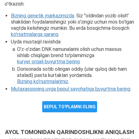
o'tkazish:
Bizning genetik markazimizda
. Siz "oldindan yozib olish"
shaklidan foydalanishingiz yoki o'zingiz uchun mos bo'lgan
vaqtda kelishingiz mumkin. Bu erda bosqichma-bosqich
ko'rsatmalarga qarang
.
Uyda mustaqil ravishda:
O'z-o'zidan DNK namunalarini olish uchun maxsus
ishlab chiqilgan brend to'plamimizga
kuryer orqali buyurtma bering
.
Dorixonada sotib olingan oddiy (ular quloq deb ham
ataladi) paxta kurtaklari yordamida.
Bizning ko'rsatmalarimiz
.
Mutaxassisning uyga bepul sayohatiga buyurtma bering
.
BEPUL TO'PLAMNI OLING
AYOL TOMONIDAN QARINDOSHLIKNI ANIQLASH