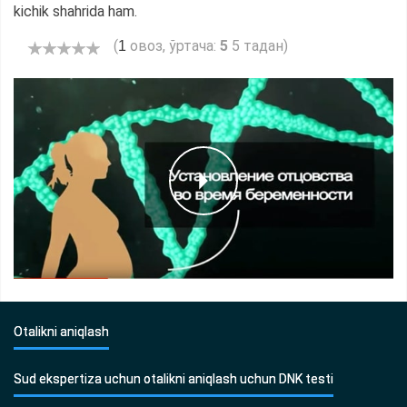
kichik shahrida ham.
(
овоз, ўртача:
5
5 тадан)
1
Otalikni aniqlash
Sud ekspertiza uchun otalikni aniqlash uchun DNK testi