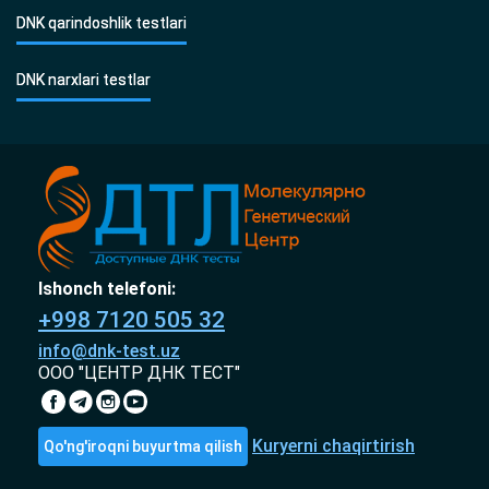
DNK qarindoshlik testlari
DNK narxlari testlar
Ishonch telefoni:
+998 7120 505 32
info@dnk-test.uz
ООО "ЦЕНТР ДНК ТЕСТ"
Kuryerni chaqirtirish
Qo'ng'iroqni buyurtma qilish