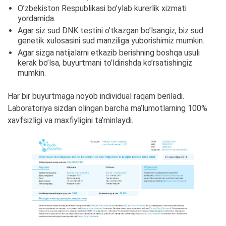
O’zbekiston Respublikasi bo’ylab kurerlik xizmati
yordamida.
Agar siz sud DNK testini o’tkazgan bo’lsangiz, biz sud
genetik xulosasini sud manziliga yuborishimiz mumkin.
Agar sizga natijalarni etkazib berishning boshqa usuli
kerak bo’lsa, buyurtmani to’ldirishda ko’rsatishingiz
mumkin.
Har bir buyurtmaga noyob individual raqam beriladi.
Laboratoriya sizdan olingan barcha ma’lumotlarning 100%
xavfsizligi va maxfiyligini ta’minlaydi.