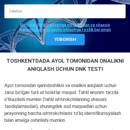
Men maxfiylik siyosatiga qo'shilaman va shaxsiy
ma'lumotlarimni qayta ishlashga rozilik beraman
TOSHKENTDADA AYOL TOMONIDAN ONALIKNI
ANIQLASH UCHUN DNK TESTI
Ayol tomonidan qarindoshlikni va onalikni aniqlash uchun
zarur bo’lgan turli xil holatlar mavjud. Tahlil anonim tarzda
o’tkazilishi mumkin (tahlil ishtirokchilarining shaxsini
tasdiqlamasdan), shuningdek sud maqsadlari uchun
jarayonning barcha ishtirokchilarini to’liq identifikatsiyalash
bilan amalga oshirilishi mumkin.