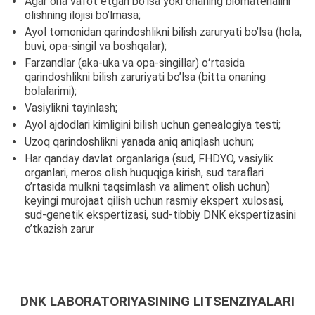
Agar ona vafot etgan bo’lsa yoki onaning biomaterialini
olishning ilojisi bo’lmasa;
Ayol tomonidan qarindoshlikni bilish zaruryati bo’lsa (hola,
buvi, opa-singil va boshqalar);
Farzandlar (aka-uka va opa-singillar) oʻrtasida
qarindoshlikni bilish zaruriyati bo’lsa (bitta onaning
bolalarimi);
Vasiylikni tayinlash;
Ayol ajdodlari kimligini bilish uchun genealogiya testi;
Uzoq qarindoshlikni yanada aniq aniqlash uchun;
Har qanday davlat organlariga (sud, FHDYO, vasiylik
organlari, meros olish huquqiga kirish, sud taraflari
o’rtasida mulkni taqsimlash va aliment olish uchun)
keyingi murojaat qilish uchun rasmiy ekspert xulosasi,
sud-genetik ekspertizasi, sud-tibbiy DNK ekspertizasini
o’tkazish zarur
DNK LABORATORIYASINING LITSENZIYALARI