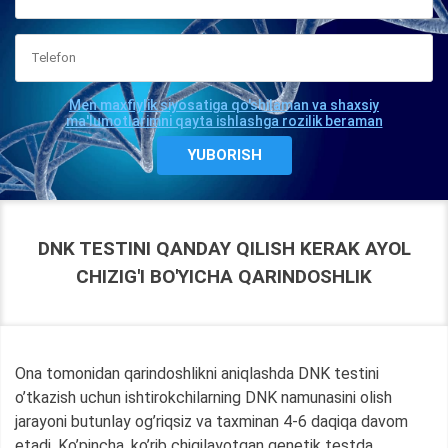
Men maxfiylik siyosatiga qo'shilaman va shaxsiy
ma'lumotlarimni qayta ishlashga rozilik beraman
DNK TESTINI QANDAY QILISH KERAK AYOL
CHIZIG'I BO'YICHA QARINDOSHLIK
Ona tomonidan qarindoshlikni aniqlashda DNK testini
o’tkazish uchun ishtirokchilarning DNK namunasini olish
jarayoni butunlay og’riqsiz va taxminan 4-6 daqiqa davom
etadi. Ko’pincha, ko’rib chiqilayotgan genetik testda