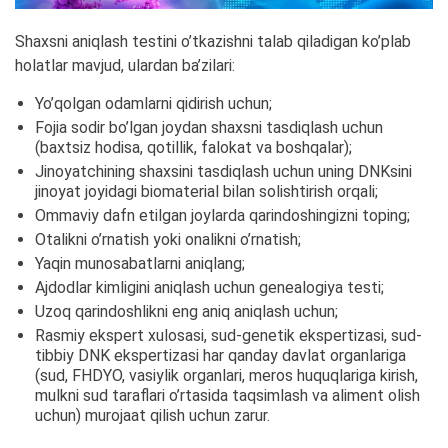
Shaxsni aniqlash testini o’tkazishni talab qiladigan ko’plab
holatlar mavjud, ulardan ba’zilari:
Yo’qolgan odamlarni qidirish uchun;
Fojia sodir bo’lgan joydan shaxsni tasdiqlash uchun
(baxtsiz hodisa, qotillik, falokat va boshqalar);
Jinoyatchining shaxsini tasdiqlash uchun uning DNKsini
jinoyat joyidagi biomaterial bilan solishtirish orqali;
Ommaviy dafn etilgan joylarda qarindoshingizni toping;
Otalikni o’rnatish yoki onalikni o’rnatish;
Yaqin munosabatlarni aniqlang;
Ajdodlar kimligini aniqlash uchun genealogiya testi;
Uzoq qarindoshlikni eng aniq aniqlash uchun;
Rasmiy ekspert xulosasi, sud-genetik ekspertizasi, sud-
tibbiy DNK ekspertizasi har qanday davlat organlariga
(sud, FHDYO, vasiylik organlari, meros huquqlariga kirish,
mulkni sud taraflari o’rtasida taqsimlash va aliment olish
uchun) murojaat qilish uchun zarur.