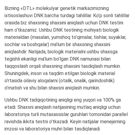
Bizning «DTL» molekulyar genetik markazimizning
ixtisoslashuvi DNK barcha turdagi tahlillar. Ko’p sonli tahlillar
orasida biz shaxsning shaxsini aniqlash uchun DNK testini
ham o’tkazamiz. Ushbu DNK testining mohiyati biologik
materialdan (masalan, yumshoq to’qimalar, tishlar, suyaklar,
sochlar va boshqalar) ma’lum bir shaxsning shaxsini
aniqlashdir. Natijada, biologik materialni ushbu shaxsga
tegishli ekanligi ma’lum bo’lgan DNK namunasi bilan
taqqoslash orqali shaxsning shaxsini tasdiqlash mumkin.
Shuningdek, inson va taqdim etilgan biologik material
o’rtasida oilaviy aloqalarni (otalik, onalik, qarindoshlik)
o’rnatish va shu bilan shaxsni aniqlash mumkin.
Ushbu DNK tadqiqotining aniqligi eng yuqori va 100% ga
etadi. Shaxsni aniqlash natijasining mutlaq aniqligi uchun
laboratoriya turli mutaxassislar guruhlari tomonidan parallel
ravishda ikkita testni o’tkazadi. Keyin natijalar menejerning
imzosi va laboratoriya muhri bilan tasdiqlanadi.