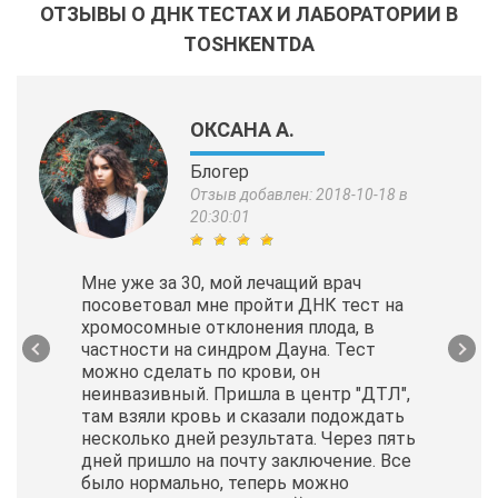
ОТЗЫВЫ О ДНК ТЕСТАХ И ЛАБОРАТОРИИ В
TOSHKENTDA
ОКСАНА А.
Блогер
Отзыв добавлен: 2018-10-18 в
20:30:01
Мне уже за 30, мой лечащий врач
посоветовал мне пройти ДНК тест на
хромосомные отклонения плода, в
частности на синдром Дауна. Тест
можно сделать по крови, он
неинвазивный. Пришла в центр "ДТЛ",
там взяли кровь и сказали подождать
несколько дней результата. Через пять
дней пришло на почту заключение. Все
было нормально, теперь можно