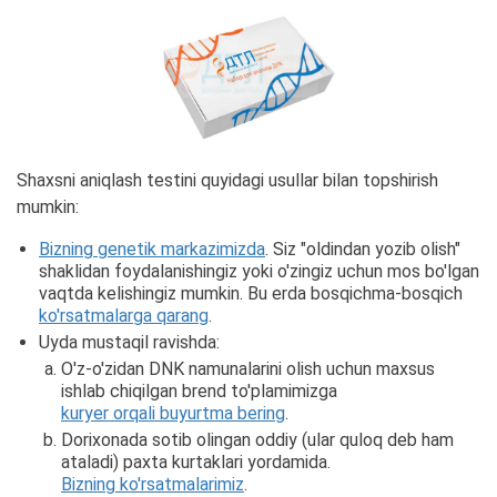
Shaxsni aniqlash testini quyidagi usullar bilan topshirish
mumkin:
Bizning genetik markazimizda
. Siz "oldindan yozib olish"
shaklidan foydalanishingiz yoki o'zingiz uchun mos bo'lgan
vaqtda kelishingiz mumkin. Bu erda bosqichma-bosqich
ko'rsatmalarga qarang
.
Uyda mustaqil ravishda:
O'z-o'zidan DNK namunalarini olish uchun maxsus
ishlab chiqilgan brend to'plamimizga
kuryer orqali buyurtma bering
.
Dorixonada sotib olingan oddiy (ular quloq deb ham
ataladi) paxta kurtaklari yordamida.
Bizning ko'rsatmalarimiz
.