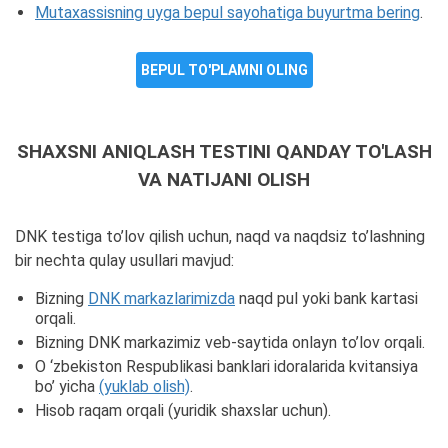
Mutaxassisning uyga bepul sayohatiga buyurtma bering
.
BEPUL TO'PLAMNI OLING
SHAXSNI ANIQLASH TESTINI QANDAY TO'LASH
VA NATIJANI OLISH
DNK testiga to’lov qilish uchun, naqd va naqdsiz to’lashning
bir nechta qulay usullari mavjud:
Bizning
DNK markazlarimizda
naqd pul yoki bank kartasi
orqali.
Bizning DNK markazimiz veb-saytida onlayn to’lov orqali.
O ‘zbekiston Respublikasi banklari idoralarida kvitansiya
bo’ yicha
(yuklab olish)
.
Hisob raqam orqali (yuridik shaxslar uchun).