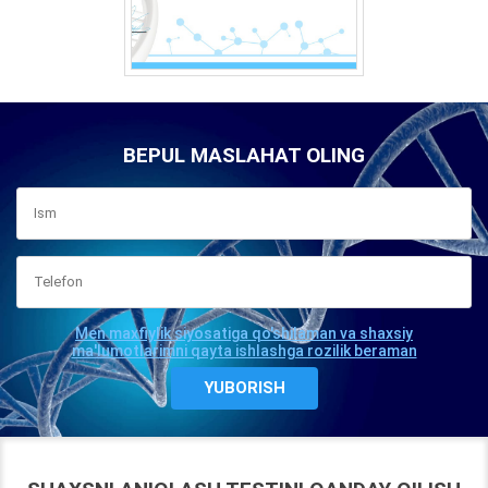
BEPUL MASLAHAT OLING
Men maxfiylik siyosatiga qo'shilaman va shaxsiy
ma'lumotlarimni qayta ishlashga rozilik beraman