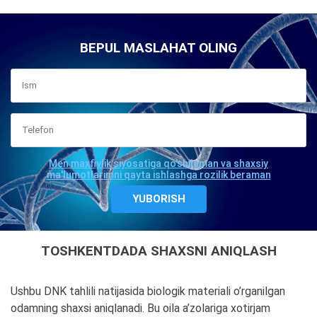
BEPUL MASLAHAT OLING
Men maxfiylik siyosatiga qo'shilaman va shaxsiy
ma'lumotlarimni qayta ishlashga rozilik beraman
TOSHKENTDADA SHAXSNI ANIQLASH
Ushbu DNK tahlili natijasida biologik materiali o’rganilgan
odamning shaxsi aniqlanadi. Bu oila a’zolariga xotirjam