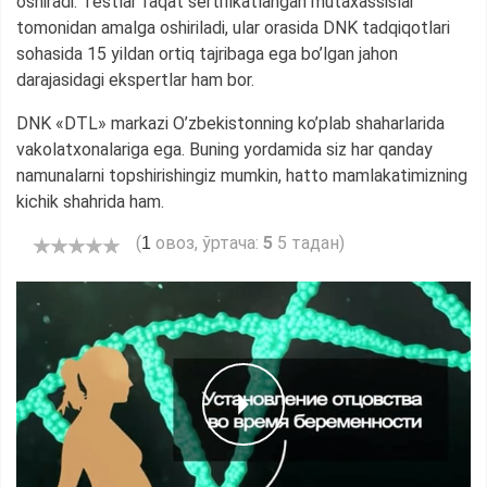
oshiradi. Testlar faqat sertifikatlangan mutaxassislar
tomonidan amalga oshiriladi, ular orasida DNK tadqiqotlari
sohasida 15 yildan ortiq tajribaga ega bo’lgan jahon
darajasidagi ekspertlar ham bor.
DNK «DTL» markazi O’zbekistonning ko’plab shaharlarida
vakolatxonalariga ega. Buning yordamida siz har qanday
namunalarni topshirishingiz mumkin, hatto mamlakatimizning
kichik shahrida ham.
(
овоз, ўртача:
5
5 тадан)
1