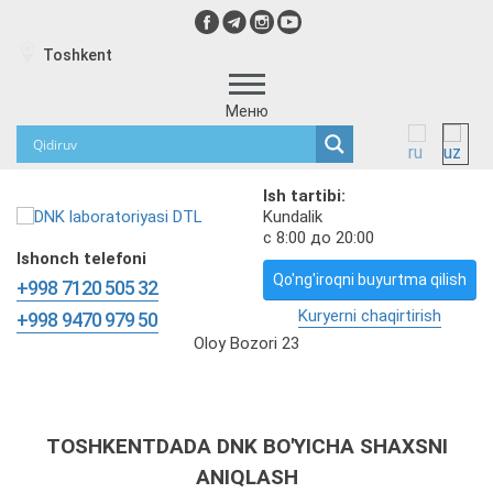
Toshkent
Меню
Ish tartibi:
Kundalik
с 8:00 до 20:00
Ishonch telefoni
Qo'ng'iroqni buyurtma qilish
+998 7120 505 32
Kuryerni chaqirtirish
+998 9470 979 50
Oloy Bozori 23
TOSHKENTDADA DNK BO'YICHA SHAXSNI
ANIQLASH