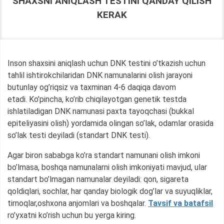
SHAXSNI ANIQLASH TESTINI QANDAY QILISH
KERAK
Inson shaxsini aniqlash uchun DNK testini o’tkazish uchun
tahlil ishtirokchilaridan DNK namunalarini olish jarayoni
butunlay og’riqsiz va taxminan 4-6 daqiqa davom
etadi. Ko’pincha, ko’rib chiqilayotgan genetik testda
ishlatiladigan DNK namunasi paxta tayoqchasi (bukkal
epiteliyasini olish) yordamida olingan so’lak, odamlar orasida
so’lak testi deyiladi (standart DNK testi).
Agar biron sababga ko’ra standart namunani olish imkoni
bo’lmasa, boshqa namunalarni olish imkoniyati mavjud, ular
standart bo’lmagan namunalar deyiladi: qon, sigareta
qoldiqlari, sochlar, har qanday biologik dog’lar va suyuqliklar,
tirnoqlar,oshxona anjomlari va boshqalar.
Tavsif va batafsil
ro’yxatni ko’rish uchun bu yerga kiring.