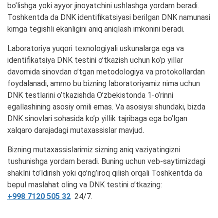
bo’lishga yoki ayyor jinoyatchini ushlashga yordam beradi.
Toshkentda da DNK identifikatsiyasi berilgan DNK namunasi
kimga tegishli ekanligini aniq aniqlash imkonini beradi.
Laboratoriya yuqori texnologiyali uskunalarga ega va
identifikatsiya DNK testini o’tkazish uchun ko’p yillar
davomida sinovdan o’tgan metodologiya va protokollardan
foydalanadi, ammo bu bizning laboratoriyamiz nima uchun
DNK testlarini o’tkazishda O’zbekistonda 1-o’rinni
egallashining asosiy omili emas. Va asosiysi shundaki, bizda
DNK sinovlari sohasida ko’p yillik tajribaga ega bo’lgan
xalqaro darajadagi mutaxassislar mavjud.
Bizning mutaxassislarimiz sizning aniq vaziyatingizni
tushunishga yordam beradi. Buning uchun veb-saytimizdagi
shaklni to’ldirish yoki qo’ng’iroq qilish orqali Toshkentda da
bepul maslahat oling va DNK testini o’tkazing:
+998 7120 505 32
24/7.