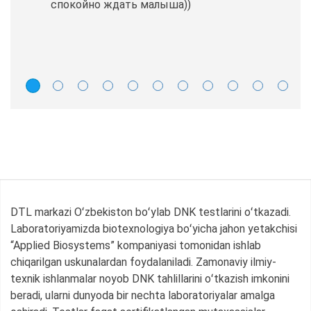
спокойно ждать малыша))
DTL markazi Oʻzbekiston boʻylab DNK testlarini oʻtkazadi.
Laboratoriyamizda biotexnologiya boʻyicha jahon yetakchisi
“Applied Biosystems” kompaniyasi tomonidan ishlab
chiqarilgan uskunalardan foydalaniladi. Zamonaviy ilmiy-
texnik ishlanmalar noyob DNK tahlillarini oʻtkazish imkonini
beradi, ularni dunyoda bir nechta laboratoriyalar amalga