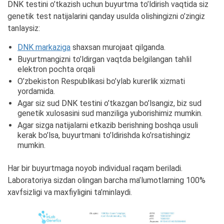
DNK testini o’tkazish uchun buyurtma to’ldirish vaqtida siz
genetik test natijalarini qanday usulda olishingizni o’zingiz
tanlaysiz:
DNK markaziga
shaxsan murojaat qilganda.
Buyurtmangizni to’ldirgan vaqtda belgilangan tahlil
elektron pochta orqali
O’zbekiston Respublikasi bo’ylab kurerlik xizmati
yordamida.
Agar siz sud DNK testini o’tkazgan bo’lsangiz, biz sud
genetik xulosasini sud manziliga yuborishimiz mumkin.
Agar sizga natijalarni etkazib berishning boshqa usuli
kerak bo’lsa, buyurtmani to’ldirishda ko’rsatishingiz
mumkin.
Har bir buyurtmaga noyob individual raqam beriladi.
Laboratoriya sizdan olingan barcha ma’lumotlarning 100%
xavfsizligi va maxfiyligini ta’minlaydi.